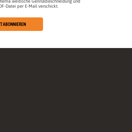
 Thema weibliche Genitalbeschneidung und
DF-Datei per E-Mail verschickt.
ZT ABONNIEREN