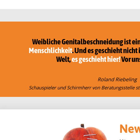
Weibliche Genitalbeschneidung ist ei
Menschlichkeit
. Und es geschieht nicht
Welt,
es geschieht hier!
Vor un
Roland Riebeling
Schauspieler und Schirmherr von Beratungsstelle st
New