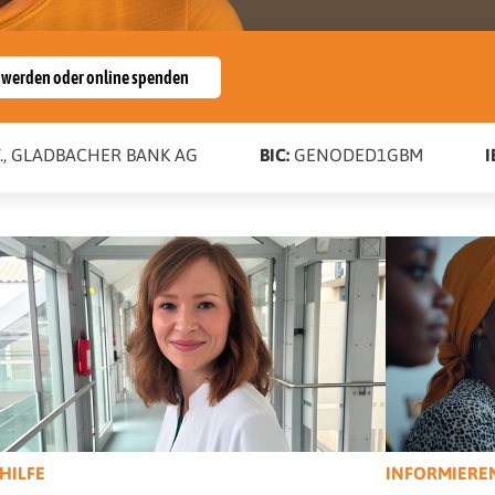
d werden oder online spenden
e.V., GLADBACHER BANK AG
BIC:
GENODED1GBM
I
HILFE
INFORMIERE