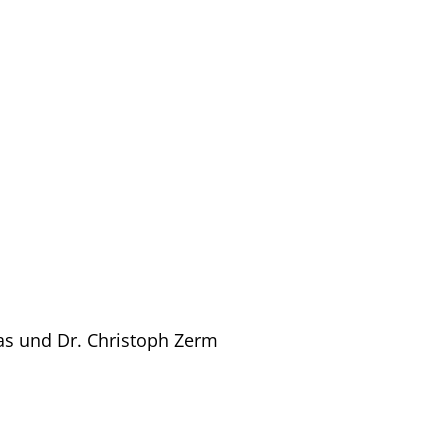
BILD der FR
s und Dr. Christoph Zerm
Interview mit Ja
Mehr erfahren