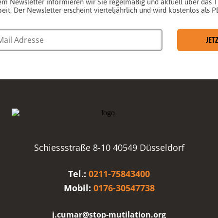
em Newsletter informieren wir Sie regelmäßig und aktuell über das
eit. Der Newsletter erscheint vierteljährlich und wird kostenlos als P
JET
Schiessstraße 8-10 40549 Düsseldorf
Tel.:
0211-75843400
Mobil:
0176-30547738
j.cumar@stop-mutilation.org