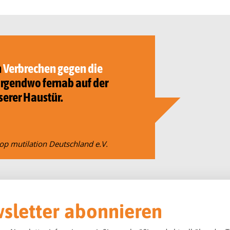
n
Verbrechen gegen die
 irgendwo fernab auf der
serer Haustür.
op mutilation Deutschland e.V.
sletter abonnieren